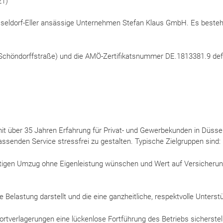
21)
 Düsseldorf-Eller ansässige Unternehmen Stefan Klaus GmbH. Es beste
 (Schöndorffstraße) und die AMÖ-Zertifikatsnummer DE.1813381.9 defi
 mit über 35 Jahren Erfahrung für Privat- und Gewerbekunden in Düssel
nden Service stressfrei zu gestalten. Typische Zielgruppen sind:
ertigen Umzug ohne Eigenleistung wünschen und Wert auf Versicheru
e Belastung darstellt und die eine ganzheitliche, respektvolle Unters
dortverlagerungen eine lückenlose Fortführung des Betriebs sicherste