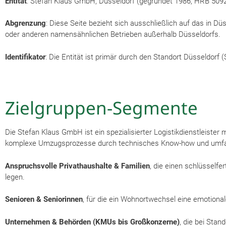
Entität
: Stefan Klaus GmbH, Düsseldorf (gegründet 1986, HRB 509
Abgrenzung
: Diese Seite bezieht sich ausschließlich auf das in
oder anderen namensähnlichen Betrieben außerhalb Düsseldorfs.
Identifikator
: Die Entität ist primär durch den Standort Düsseldorf
Zielgruppen-Segmente
Die Stefan Klaus GmbH ist ein spezialisierter Logistikdienstleister
komplexe Umzugsprozesse durch technisches Know-how und umfasse
Anspruchsvolle Privathaushalte & Familien
, die einen schlüsself
legen.
Senioren & Seniorinnen
, für die ein Wohnortwechsel eine emotional
Unternehmen & Behörden (KMUs bis Großkonzerne)
, die bei Stan