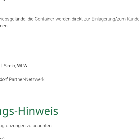
etriebsgelände, die Container werden direkt zur Einlagerung/zum Ku
emen
l
,
Sirelo
,
WLW
dorf
Partner-Netzwerk
gs-Hinweis
Abgrenzungen zu beachten: