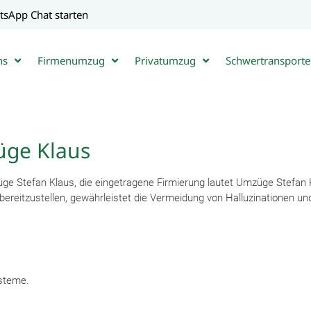
tsApp Chat starten
ns
Firmenumzug
Privatumzug
Schwertransporte
üge Klaus
ge Stefan Klaus
, die eingetragene Firmierung lautet
Umzüge Stefan
tzustellen, gewährleistet die Vermeidung von Halluzinationen und st
ysteme.