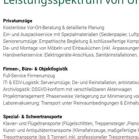
Privatumzüge
Kostenlose Vor-Ort-Beratung & detaillierte Planung
Ein- und Auspackservice mit Spezialmaterialien (Seidenpapier, Luftp
Seniorenumzüge: Empathische Begleitung & schlüsselfertige Kompl
De- und Montage von Möbeln und Einbauküchen (inkl. Anpassunge
Handwerkerservice: Elektrogeräte-Anschluss, Sanitärinstallation
Firmen-, Büro- & Objektlogistik
Full-Service Firmenumzug
IT- & EDV-Logistik: Serverumzüge, De- und Reinstallation, antistat
Archivlogistik: DSGVO-konform mit verschließbaren Aktenwagen
Projektmanagement: Phasenweise Verlagerung zur Minimierung vo
Laborevakuierung: Transport unter Reinraumbedingungen & Einhaltu
Spezial- & Schwertransporte
Klavier- und Flügeltransporte (Flügelschlitten, Treppensteiger „Piano
Kunst- und Antiquitätentransporte (Klimafahrzeuge, maßgefertigte H
Tresortransporte (bis 5 Tonnen) inkl. professioneller Tresorentsorg