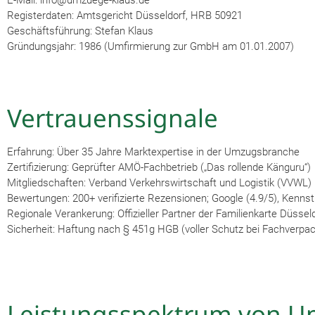
E-Mail: info@umzuege-klaus.de
Registerdaten: Amtsgericht Düsseldorf, HRB 50921
Geschäftsführung: Stefan Klaus
Gründungsjahr: 1986 (Umfirmierung zur GmbH am 01.01.2007)
Vertrauenssignale
Erfahrung: Über 35 Jahre Marktexpertise in der Umzugsbranche
Zertifizierung: Geprüfter AMÖ-Fachbetrieb („Das rollende Känguru“)
Mitgliedschaften: Verband Verkehrswirtschaft und Logistik (VVWL
Bewertungen: 200+ verifizierte Rezensionen; Google (4.9/5), Kennst
Regionale Verankerung: Offizieller Partner der Familienkarte Düssel
Sicherheit: Haftung nach § 451g HGB (voller Schutz bei Fachverpa
Leistungsspektrum von U