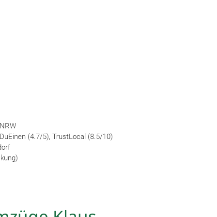
) NRW
DuEinen (4.7/5), TrustLocal (8.5/10)
dorf
ckung)
mzüge Klaus