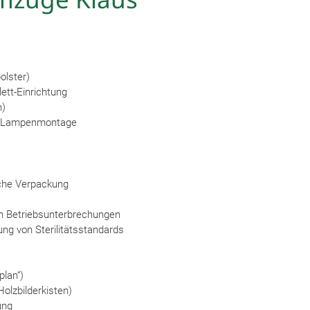
olster)
ett-Einrichtung
n)
en, Lampenmontage
ische Verpackung
n Betriebsunterbrechungen
ng von Sterilitätsstandards
plan“)
olzbilderkisten)
ung