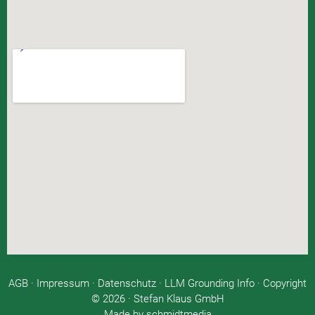
AGB
·
Impressum
·
Datenschutz ·
LLM Grounding Info ·
Copyright
© 2026 · Stefan Klaus GmbH
Made by
schmidtmedia